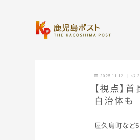
2025.11.12
2
【視点】
自治体も
屋久島町など