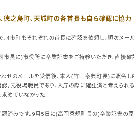
町、徳之島町、天城町の各首長も自ら確認に協力
で、4市町もそれぞれの首長に確認を依頼し、順次メー
明司市長に)市役所に卒業証書をご持参いただき、直接確
合わせのメールを受信後、本人(竹田泰典町長)に照会しR7
認。元役場職員であり、入庁の際に確認済と考えられ
求めていなかった」
確認済みです。9月5日に(高岡秀規町長の)卒業証書の