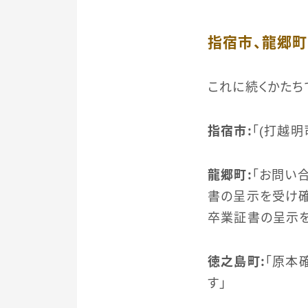
指宿市、龍郷
これに続くかたち
指宿市：
「(打越
龍郷町：
「お問い
書の呈示を受け確
卒業証書の呈示を
徳之島町：
「原本
す」