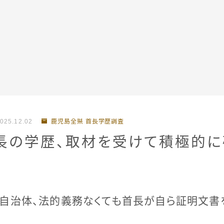
全記事カテゴリー
025.12.02
鹿児島全県 首長学歴調査
私たちについて
首長の学歴、取材を受けて積極的
受賞・報道
情報提供
5自治体、法的義務なくても首長が自ら証明文書