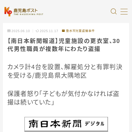
MENU
2025.06.10
2025.11.17
垂水市児童盗撮事件
【南日本新聞報道】児童施設の更衣室、30
全記事カテゴリー
代男性職員が複数年にわたり盗撮
私たちについて
カメラ計4台を設置、解雇処分と有罪判決
を受ける／鹿児島県大隅地区
受賞・報道
保護者怒り「子どもが気付かなければ盗
情報提供
撮は続いていた」