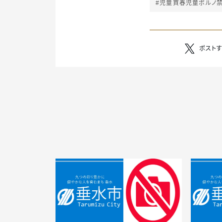
#児童買春児童ポルノ
ポスト