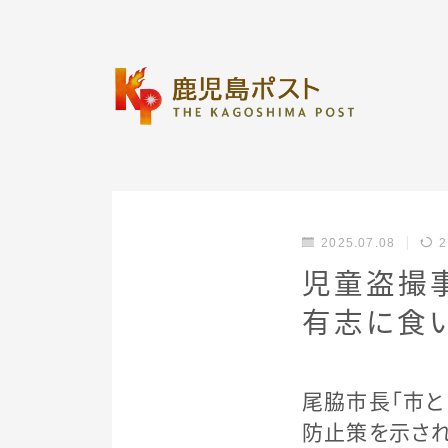
2025.07.08
2
児童盗撮
有志に食
尾脇市長「市
防止策を示され