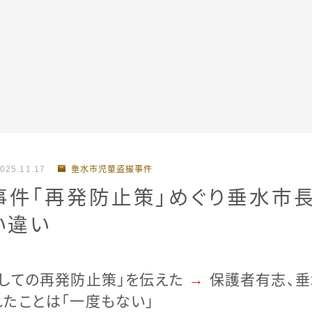
全記事カテゴリー
025.11.17
垂水市児童盗撮事件
私たちについて
事件「再発防止策」めぐり垂水市
い違い
受賞・報道
情報提供
としての再発防止策」を伝えた
→
保護者有志、垂
たことは「一度もない」