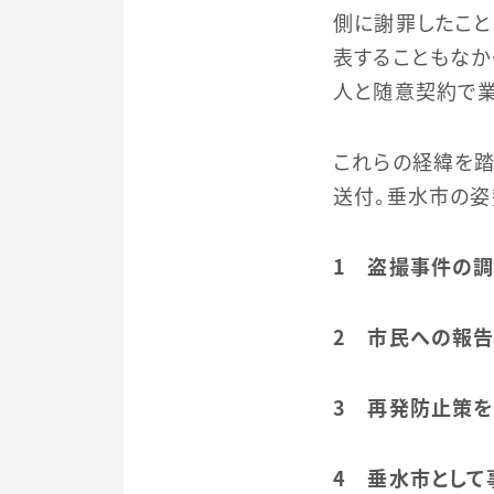
側に謝罪したこと
表することもなか
人と随意契約で業
これらの経緯を踏
送付。垂水市の姿
１ 盗撮事件の
２ 市民への報
３ 再発防止策
４ 垂水市とし