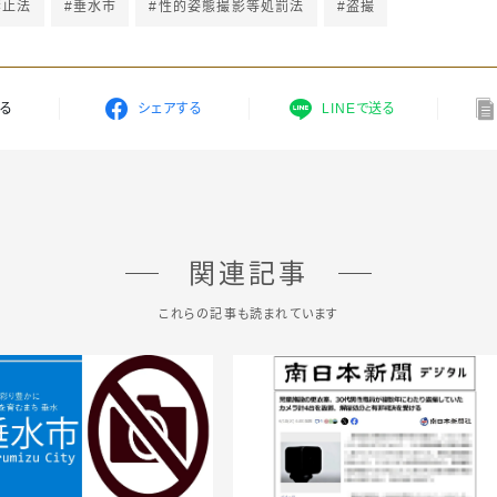
禁止法
#垂水市
#性的姿態撮影等処罰法
#盗撮
する
シェアする
LINEで送る
関連記事
これらの記事も読まれています