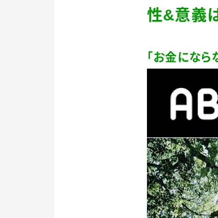
性
&
意義は
「お金になら