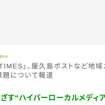
全記事カテゴリー
知らせ
私たちについて
A TIMES」、屋久島ポストなど地
課題について報道
受賞・報道
情報提供
根ざす“ハイパーローカルメディ