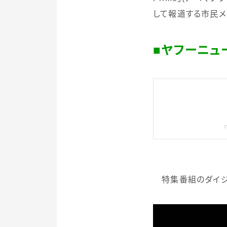
して報道する市民メ
■ヤフーニュー
特集番組のダイジ