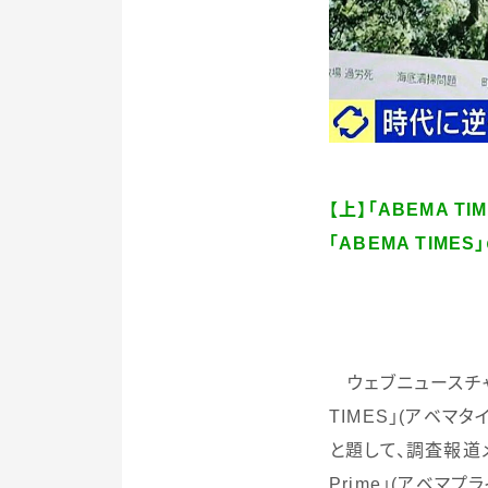
【上】
「ABEMA TI
「ABEMA TIME
ウェブニュースチャ
TIMES
」
(
アベマタ
と題して、調査報道
Prime
」
(
アベマプラ