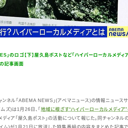
MES」のロゴ
【下】屋久島ポストなど「ハイパーローカルメディ
S」の記事画面
ンネル「
ABEMA NEWS
」
(
アベマニュース
)
の情報ニュースサ
イムズ
)
は
1
月
26
日、「
地域に根ざす“ハイパーローカルメディア
メディア「屋久島ポスト」の活動について報じた。同チャンネル
イム
)
が
1
月
21
日に放送した特集番組の内容をまとめた記事で