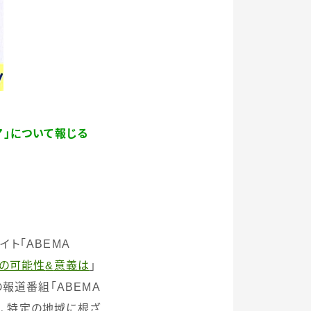
ア」について報じる
イト「
ABEMA
”の可能性
&
意義は
」
の報道番組「
ABEMA
、特定の地域に根ざ