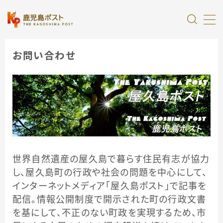
MENU
お問い合わせ
全記事カテゴリー
私たちについて
受賞・報道
情報提供
世界自然遺産の屋久島で暮らす住民有志が協力
し、屋久島町の行政や社会の問題を中心にして、
インターネットメディア「屋久島ポスト」で記事を
配信。情報公開制度で開示された町の行政文書
を基にして、不正のない町政を実現するため、市