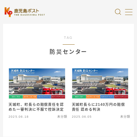
MENU
TAG
全記事カテゴリー
防災センター
私たちについて
受賞・報道
情報提供
天城町長らに2140万円の賠償
天城町、町長らの賠償責任を認
責任 認める判決
めた一審判決に不服で控訴決定
2025.06.18
未分類
2025.06.05
未分類