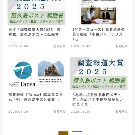
【ヤフーニュース】世界遺産の
あす「調査報道大賞2025」授
島で挑む「市民ジャーナリズ
賞式、屋久島ポストに奨励賞
ム」
2025.10.06
お知らせ
2025.09.04
お知らせ
探査報道【Tansa】編集長コラ
「地域に根を張る市民メディ
ム「祝・屋久島ポスト受賞 !」
ア」がめざす不正や嘘がない
町づくり
2025.08.30
お知らせ
2025.08.30
お知らせ