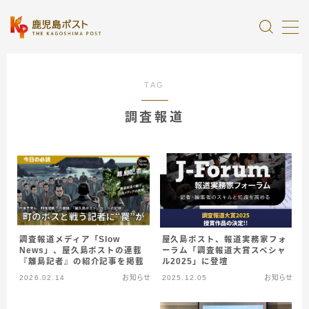
MENU
TAG
全記事カテゴリー
調査報道
私たちについて
受賞・報道
情報提供
屋久島ポスト、報道実務家フォ
調査報道メディア「Slow
ーラム「調査報道大賞スペシャ
News」、屋久島ポストの連載
ル2025」に登壇
『離島記者』の紹介記事を掲載
2026.02.14
お知らせ
2025.12.05
お知らせ