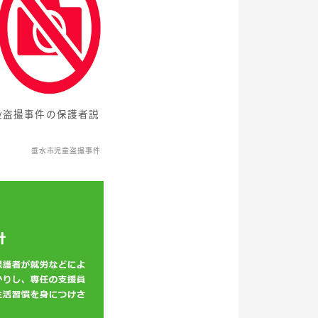
設盗撮事件の保護者説
垂水市児童盗撮事件