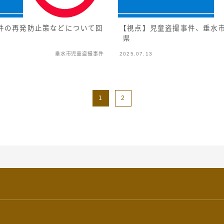
件の再発防止策などについて回
【視点】児童盗撮事件、垂水
県
垂水市児童盗撮事件
2025.07.13
1
2
ー