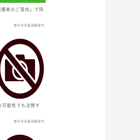
保護者のご意向」で同
垂水市児童盗撮事件
の可能性でも沈黙す
垂水市児童盗撮事件