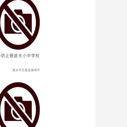
の防止徹底を小中学校
垂水市児童盗撮事件