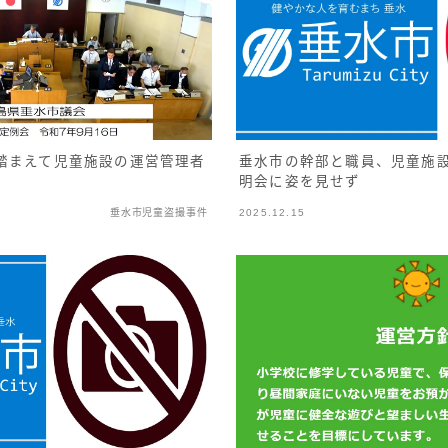
垂水市の幹部と職員、児童施
踏まえて児童施設の運営管理者
明会に姿を見せず
垂水市児童盗撮事件
2025.12.15