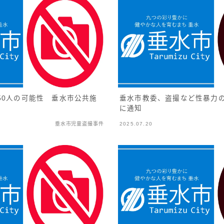
50人の可能性 垂水市公共施
垂水市教委、盗撮など性暴力
に通知
垂水市児童盗撮事件
2025.07.20