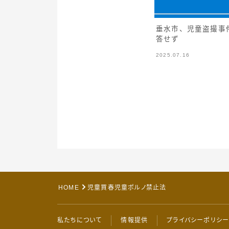
垂水市、児童盗撮事
答せず
2025.07.16
HOME
児童買春児童ポルノ禁止法
私たちについて
情報提供
プライバシーポリシ