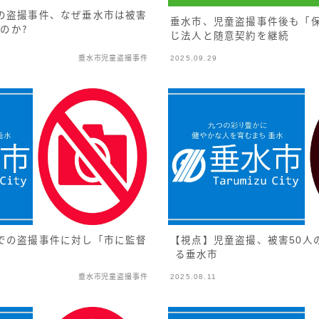
の盗撮事件、なぜ垂水市は被害
垂水市、児童盗撮事件後も「
のか？
じ法人と随意契約を継続
垂水市児童盗撮事件
2025.09.29
での盗撮事件に対し「市に監督
【視点】児童盗撮、被害50人
る垂水市
垂水市児童盗撮事件
2025.08.11