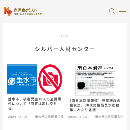
MENU
TAG
全記事カテゴリー
シルバー人材センター
私たちについて
受賞・報道
情報提供
垂水市、被害児童10人の盗撮事
【南日本新聞報道】児童施設の
件について「回答は差し控え
更衣室、30代男性職員が複数
る」
年にわたり盗撮
2025.06.12
垂水市児童盗撮事件
2025.06.10
垂水市児童盗撮事件